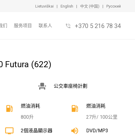
Lietuviškai
|
English
|
中文 (中国)
|
Pусский
+370 5 216 78 34
phone_in_talk
我们
服务项目
联系人
 Futura (622)
event_seat
公交車座椅計劃
燃油消耗
燃油消耗
local_gas_station
local_gas_station
800升
27升/ 100公里
tv
volume_up
2個液晶顯示器
DVD/MP3