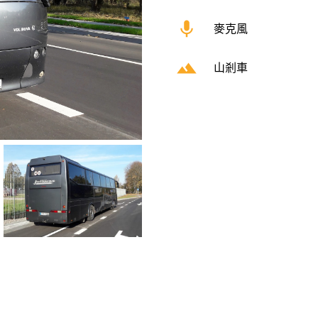
mic
麥克風
filter_hdr
山剎車