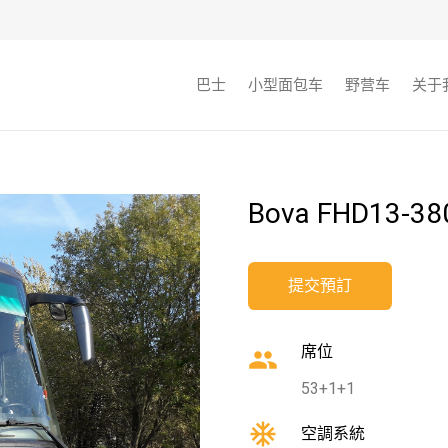
巴士
小型面包车
野营车
关于
Bova FHD13-380
提交預訂
席位
group
53+1+1
ac_unit
空調系統