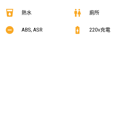
local_drink
wc
熱水
廁所
remove_circle
battery_charging_full
ABS, ASR
220v充電